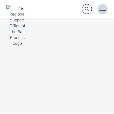
Search
Toggl
Menu
About the RSO
Ut et risus quis ultricies fermentum ut tristique
bibendum ultrices. Hendrerit pulvinar odio nibh nulla
at sapien senectus ultrices fermentum.